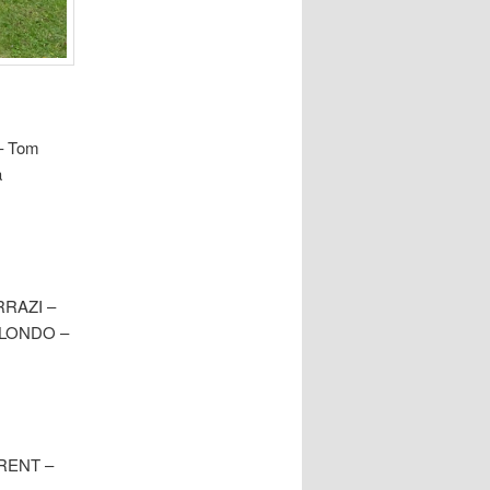
– Tom
a
RRAZI –
BLONDO –
URENT –