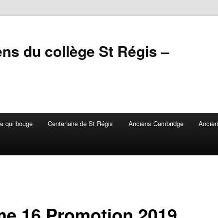
ens du collège St Régis –
e qui bouge
Centenaire de St Régis
Anciens Cambridge
Ancie
me 16 Promotion 2019