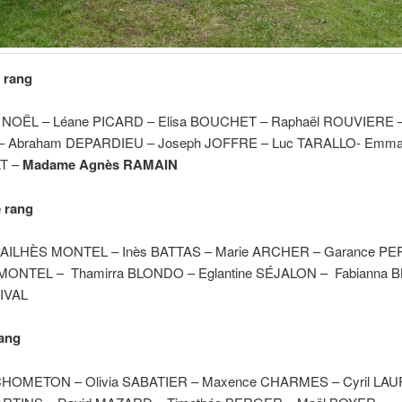
 rang
l NOËL – Léane PICARD – Elisa BOUCHET – Raphaël ROUVIERE 
– Abraham DEPARDIEU – Joseph JOFFRE – Luc TARALLO- Emm
T –
Madame Agnès RAMAIN
 rang
PAILHÈS MONTEL – Inès BATTAS – Marie ARCHER – Garance PE
 MONTEL – Thamirra BLONDO – Eglantine SÉJALON – Fabianna 
RIVAL
rang
 CHOMETON – Olivia SABATIER – Maxence CHARMES – Cyril LA