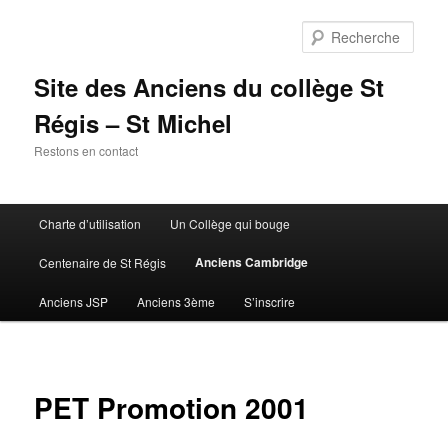
Aller
au
Rech
contenu
principal
Site des Anciens du collège St
Régis – St Michel
Restons en contact
Menu
Charte d’utilisation
Un Collège qui bouge
principal
Anciens Cambridge
Centenaire de St Régis
Anciens JSP
Anciens 3ème
S’inscrire
PET Promotion 2001