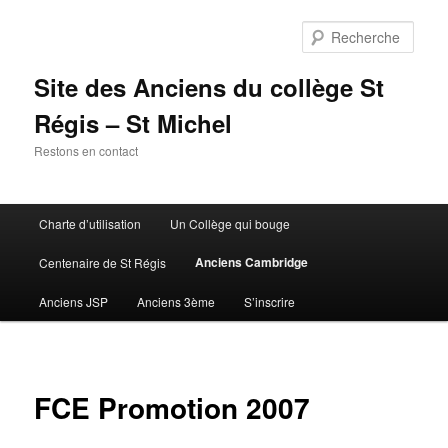
Aller
au
Rech
contenu
principal
Site des Anciens du collège St
Régis – St Michel
Restons en contact
Menu
Charte d’utilisation
Un Collège qui bouge
principal
Anciens Cambridge
Centenaire de St Régis
Anciens JSP
Anciens 3ème
S’inscrire
FCE Promotion 2007