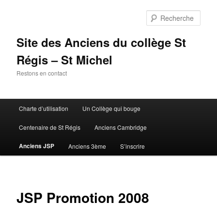
Aller
au
Rech
contenu
principal
Site des Anciens du collège St
Régis – St Michel
Restons en contact
Menu
Charte d’utilisation
Un Collège qui bouge
principal
Centenaire de St Régis
Anciens Cambridge
Anciens JSP
Anciens 3ème
S’inscrire
JSP Promotion 2008