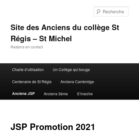
Aller
au
Rech
contenu
principal
Site des Anciens du collège St
Régis – St Michel
Restons en contact
Menu
Charte d’utilisation
Un Collège qui bouge
principal
Centenaire de St Régis
Anciens Cambridge
Anciens JSP
Anciens 3ème
S’inscrire
JSP Promotion 2021