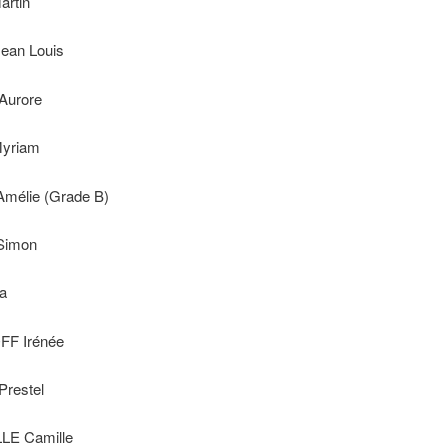
rtin
ean Louis
Aurore
yriam
mélie (Grade B)
Simon
a
F Irénée
restel
E Camille