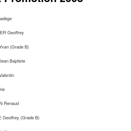
adège
R Geoffrey
van (Grade B)
ean Baptiste
alentin
ie
 Renaud
Geoffrey (Grade B)