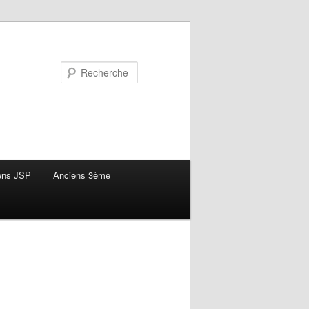
Recherche
ens JSP
Anciens 3ème