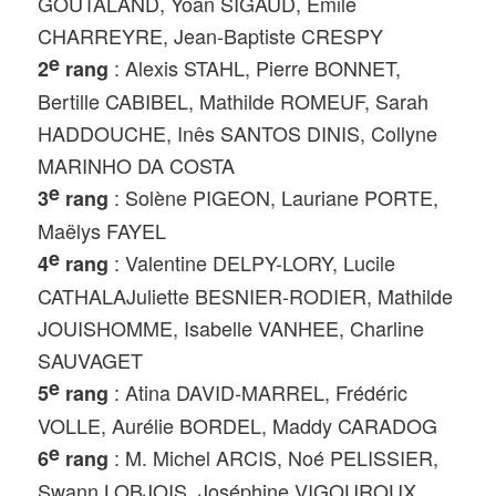
GOUTALAND, Yoan SIGAUD, Emile
CHARREYRE, Jean-Baptiste CRESPY
e
: Alexis STAHL, Pierre BONNET,
2
rang
Bertille CABIBEL, Mathilde ROMEUF, Sarah
HADDOUCHE, Inês SANTOS DINIS, Collyne
MARINHO DA COSTA
e
: Solène PIGEON, Lauriane PORTE,
3
rang
Maëlys FAYEL
e
: Valentine DELPY-LORY, Lucile
4
rang
CATHALAJuliette BESNIER-RODIER, Mathilde
JOUISHOMME, Isabelle VANHEE, Charline
SAUVAGET
e
: Atina DAVID-MARREL, Frédéric
5
rang
VOLLE, Aurélie BORDEL, Maddy CARADOG
e
: M. Michel ARCIS, Noé PELISSIER,
6
rang
Swann LOBJOIS, Joséphine VIGOUROUX