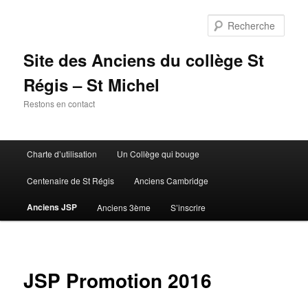
Aller
au
Rech
contenu
principal
Site des Anciens du collège St
Régis – St Michel
Restons en contact
Menu
Charte d’utilisation
Un Collège qui bouge
principal
Centenaire de St Régis
Anciens Cambridge
Anciens JSP
Anciens 3ème
S’inscrire
JSP Promotion 2016