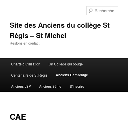
Aller
au
Rech
contenu
principal
Site des Anciens du collège St
Régis – St Michel
Restons en contact
Menu
Charte d’utilisation
Un Collège qui bouge
principal
Anciens Cambridge
Centenaire de St Régis
Anciens JSP
Anciens 3ème
S’inscrire
CAE