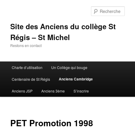
Aller
au
Rech
contenu
principal
Site des Anciens du collège St
Régis – St Michel
Restons en contact
Menu
Charte d’utilisation
Un Collège qui bouge
principal
Anciens Cambridge
Centenaire de St Régis
Anciens JSP
Anciens 3ème
S’inscrire
PET Promotion 1998