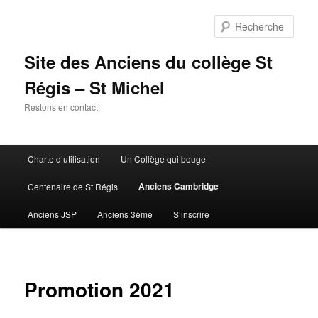
Aller
au
Rech
contenu
principal
Site des Anciens du collège St
Régis – St Michel
Restons en contact
Menu
Charte d’utilisation
Un Collège qui bouge
principal
Anciens Cambridge
Centenaire de St Régis
Anciens JSP
Anciens 3ème
S’inscrire
Promotion 2021