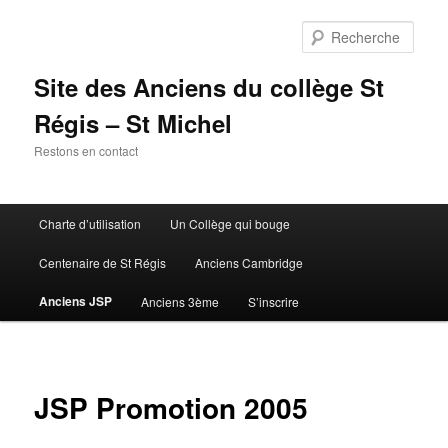
Aller
au
Rech
contenu
principal
Site des Anciens du collège St
Régis – St Michel
Restons en contact
Menu
Charte d’utilisation
Un Collège qui bouge
principal
Centenaire de St Régis
Anciens Cambridge
Anciens JSP
Anciens 3ème
S’inscrire
JSP Promotion 2005