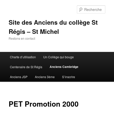
Aller
au
Rech
contenu
principal
Site des Anciens du collège St
Régis – St Michel
Restons en contact
Menu
Charte d’utilisation
Un Collège qui bouge
principal
Anciens Cambridge
Centenaire de St Régis
Anciens JSP
Anciens 3ème
S’inscrire
PET Promotion 2000