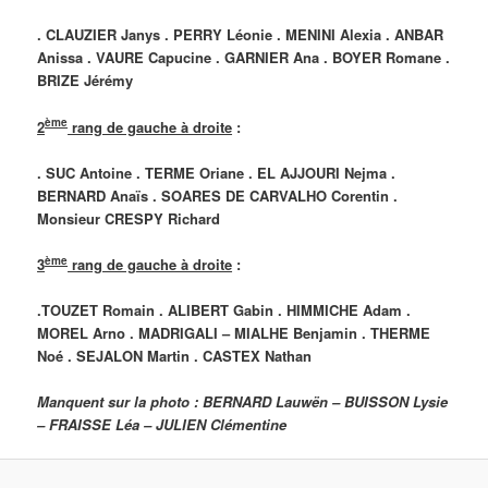
. CLAUZIER Janys . PERRY Léonie . MENINI Alexia . ANBAR
Anissa . VAURE Capucine . GARNIER Ana . BOYER Romane .
BRIZE Jérémy
ème
2
rang de gauche à droite
:
. SUC Antoine . TERME Oriane . EL AJJOURI Nejma .
BERNARD Anaïs . SOARES DE CARVALHO Corentin .
Monsieur CRESPY Richard
ème
3
rang de gauche à droite
:
.TOUZET Romain . ALIBERT Gabin . HIMMICHE Adam .
MOREL Arno . MADRIGALI – MIALHE Benjamin . THERME
Noé . SEJALON Martin . CASTEX Nathan
Manquent sur la photo : BERNARD Lauwën – BUISSON Lysie
– FRAISSE Léa – JULIEN Clémentine