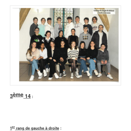
ème
3
14
:
er
1
rang de gauche à droite
: