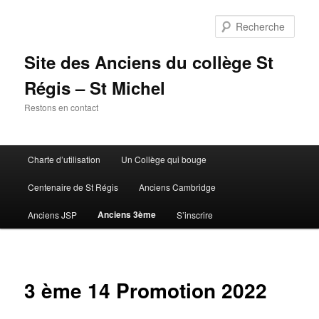
Aller
au
Rech
contenu
principal
Site des Anciens du collège St
Régis – St Michel
Restons en contact
Menu
Charte d’utilisation
Un Collège qui bouge
principal
Centenaire de St Régis
Anciens Cambridge
Anciens 3ème
Anciens JSP
S’inscrire
3 ème 14 Promotion 2022