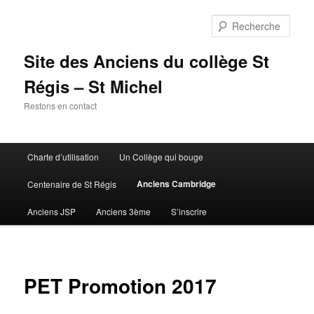
Aller
au
Rech
contenu
principal
Site des Anciens du collège St
Régis – St Michel
Restons en contact
Menu
Charte d’utilisation
Un Collège qui bouge
principal
Anciens Cambridge
Centenaire de St Régis
Anciens JSP
Anciens 3ème
S’inscrire
PET Promotion 2017