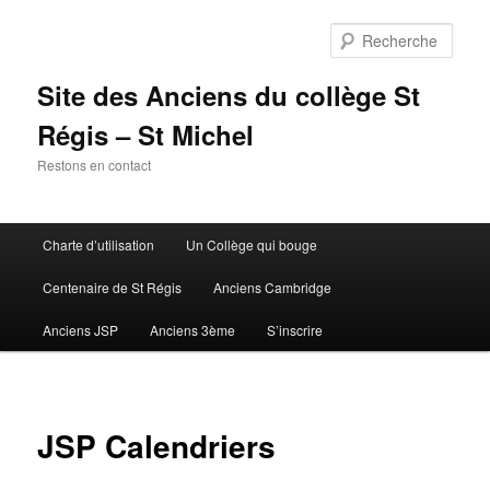
Aller
au
Rech
contenu
principal
Site des Anciens du collège St
Régis – St Michel
Restons en contact
Menu
Charte d’utilisation
Un Collège qui bouge
principal
Centenaire de St Régis
Anciens Cambridge
Anciens JSP
Anciens 3ème
S’inscrire
JSP Calendriers