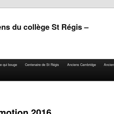
ens du collège St Régis –
e qui bouge
Centenaire de St Régis
Anciens Cambridge
Ancie
motion 2016