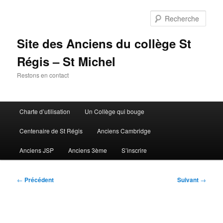
Aller
au
Rech
contenu
principal
Site des Anciens du collège St
Régis – St Michel
Restons en contact
Menu
Charte d’utilisation
Un Collège qui bouge
principal
Centenaire de St Régis
Anciens Cambridge
Anciens JSP
Anciens 3ème
S’inscrire
Navigation
←
Précédent
Suivant
→
des
articles