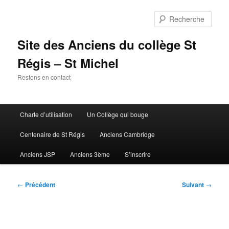
Aller
au
Rech
contenu
principal
Site des Anciens du collège St
Régis – St Michel
Restons en contact
Menu
Charte d’utilisation
Un Collège qui bouge
principal
Centenaire de St Régis
Anciens Cambridge
Anciens JSP
Anciens 3ème
S’inscrire
Navigation
←
Précédent
Suivant
→
des
articles