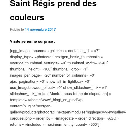
Saint Régis prend des
couleurs
Publié le
14 novembre 2017
Visite aérienne surprise :
[ngg_images source= »galleries » container_ids= »7″
display_type= »photocrati-nextgen_basic_thumbnails »
override_thumbnail_settings= »0″ thumbnail_width= »240″
thumbnail_height= »160″ thumbnail_crop= »1″
images_per_page= »20″ number_of_columns= »0″
ajax_pagination= »0″ show_all_in_lightbox= »0″
use_imagebrowser_effect= »0″ show_slideshow_link= »1″
slideshow_link_text= »[Montrer sous forme de diaporama] »
template= »/home/www/_blog/_en_prod/wp-
content/plugins/nextgen-
gallery/products/photocrati_nextgen/modules/ngglegacy/view/gallery-
carousel.php » order_by= »imagedate » order_direction= »ASC »
returns= »included » maximum_entity_count= »500″]