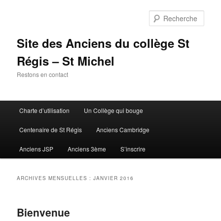
Aller
Aller
au
au
Rech
contenu
contenu
principal
secondaire
Site des Anciens du collège St
Régis – St Michel
Restons en contact
Menu
Charte d’utilisation
Un Collège qui bouge
principal
Centenaire de St Régis
Anciens Cambridge
Anciens JSP
Anciens 3ème
S’inscrire
ARCHIVES MENSUELLES :
JANVIER 2016
Bienvenue