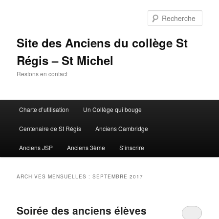
Aller
Aller
au
au
Rech
contenu
contenu
principal
secondaire
Site des Anciens du collège St
Régis – St Michel
Restons en contact
Menu
Charte d’utilisation
Un Collège qui bouge
principal
Centenaire de St Régis
Anciens Cambridge
Anciens JSP
Anciens 3ème
S’inscrire
ARCHIVES MENSUELLES :
SEPTEMBRE 2017
Soirée des anciens élèves